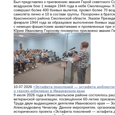
Был представлен к присвоению звания Герой советского С
воздушном бою 1 января 1944 года в небе Смоленщины. К
совершил более 400 боевых вылетов, провел более 70 воз
самолёта лично и 10 в составе группы. Похоронен в братс
Краснинского района Смоленской области. Указом Презид
февраля 1944 года за образцовое выполнение боевых зад
с немецко-фашистским захватчиками и проявленные при эт
Юрию Ивановичу Горохову посмертно присвоено звание Ге
10.07.2026
«Эстафета поколений — эстафета доблести»
о героях-юбилярах в Ивановском крае
9 июля 2026 года в Комсомольском районе состоялось ра
ветеранской организации, посвящённое 60-летию присвое
Труда двум выдающимся деятелям Ивановского края — Зо
Александровичу Чичагову. Данное мероприятие, организова
исторического проекта «Эстафета поколений — эстафета д