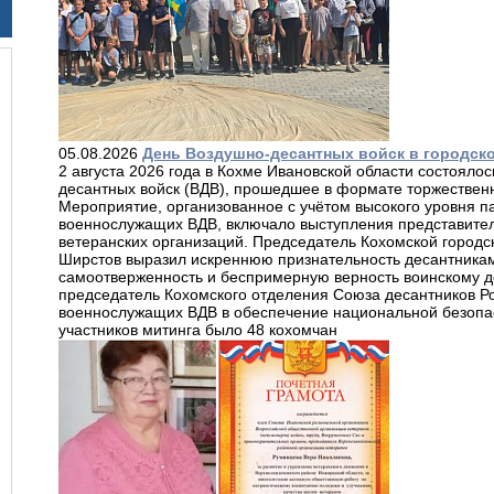
05.08.2026
День Воздушно-десантных войск в городско
2 августа 2026 года в Кохме Ивановской области состояло
десантных войск (ВДВ), прошедшее в формате торжественн
Мероприятие, организованное с учётом высокого уровня па
военнослужащих ВДВ, включало выступления представите
ветеранских организаций. Председатель Кохомской город
Ширстов выразил искреннюю признательность десантникам
самоотверженность и беспримерную верность воинскому д
председатель Кохомского отделения Союза десантников Ро
военнослужащих ВДВ в обеспечение национальной безопас
участников митинга было 48 кохомчан