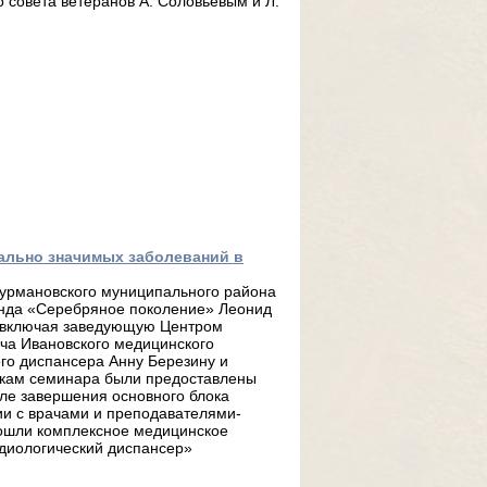
 совета ветеранов А. Соловьёвым и Л.
ально значимых заболеваний в
Фурмановского муниципального района
Фонда «Серебряное поколение» Леонид
, включая заведующую Центром
ча Ивановского медицинского
ого диспансера Анну Березину и
икам семинара были предоставлены
е завершения основного блока
и с врачами и преподавателями-
рошли комплексное медицинское
диологический диспансер»