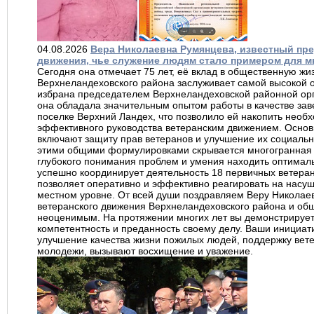
04.08.2026
Вера Николаевна Румянцева, известный пре
движения, чье служение людям стало примером для м
Сегодня она отмечает 75 лет, её вклад в общественную жи
Верхнеландеховского района заслуживает самой высокой о
избрана председателем Верхнеландеховской районной орг
она обладала значительным опытом работы в качестве за
поселке Верхний Ландех, что позволило ей накопить необ
эффективного руководства ветеранским движением. Основн
включают защиту прав ветеранов и улучшение их социальн
этими общими формулировками скрывается многогранная 
глубокого понимания проблем и умения находить оптимал
успешно координирует деятельность 18 первичных ветеран
позволяет оперативно и эффективно реагировать на насу
местном уровне. От всей души поздравляем Веру Николаев
ветеранского движения Верхнеландеховского района и об
неоценимым. На протяжении многих лет вы демонстрируе
компетентность и преданность своему делу. Ваши инициат
улучшение качества жизни пожилых людей, поддержку вете
молодежи, вызывают восхищение и уважение.