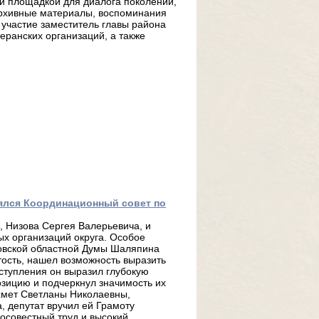
ой площадкой для диалога поколений,
архивные материалы, воспоминания
 участие заместитель главы района
еранских организаций, а также
ялся Координационный совет по
 Низова Сергея Валерьевича, и
ых организаций округа. Особое
новской областной Думы Шаляпина
тость, нашел возможность выразить
ступления он выразил глубокую
озицию и подчеркнул значимость их
ахмет Светланы Николаевны,
, депутат вручил ей Грамоту
осовестный труд и высокий