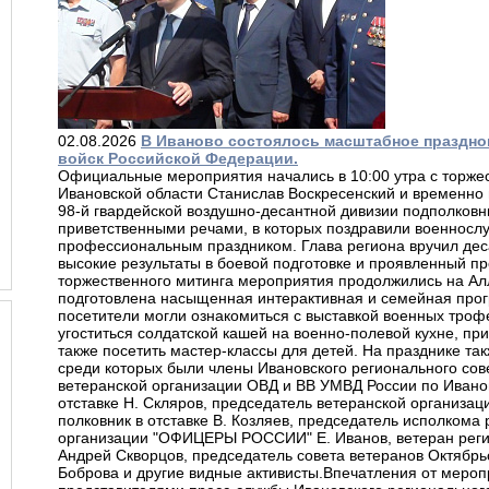
02.08.2026
В Иваново состоялось масштабное праздно
войск Российской Федерации.
Официальные мероприятия начались в 10:00 утра с торжес
Ивановской области Станислав Воскресенский и временн
98-й гвардейской воздушно-десантной дивизии подполковн
приветственными речами, в которых поздравили военносл
профессиональным праздником. Глава региона вручил дес
высокие результаты в боевой подготовке и проявленный 
торжественного митинга мероприятия продолжились на Алл
подготовлена насыщенная интерактивная и семейная прог
посетители могли ознакомиться с выставкой военных трофе
угоститься солдатской кашей на военно-полевой кухне, при
также посетить мастер-классы для детей. На празднике так
среди которых были члены Ивановского регионального сов
ветеранской организации ОВД и ВВ УМВД России по Ивано
отставке Н. Скляров, председатель ветеранской организа
полковник в отставке В. Козляев, председатель исполком
организации "ОФИЦЕРЫ РОССИИ" Е. Иванов, ветеран рег
Андрей Скворцов, председатель совета ветеранов Октябрьс
Боброва и другие видные активисты.Впечатления от меро