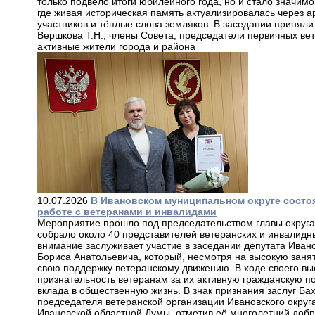
только подвело итоги юбилейного года, но и стало значим
где живая историческая память актуализировалась через 
участников и тёплые слова земляков. В заседании приняли
Вершкова Т.Н., члены Совета, председатели первичных вет
активные жители города и района
10.07.2026
В Ивановском муниципальном округе состо
работе с ветеранами и инвалидами
Мероприятие прошло под председательством главы округа,
собрало около 40 представителей ветеранских и инвалидн
внимание заслуживает участие в заседании депутата Ива
Бориса Анатольевича, который, несмотря на высокую заня
свою поддержку ветеранскому движению. В ходе своего вы
признательность ветеранам за их активную гражданскую п
вклада в общественную жизнь. В знак признания заслуг Б
председателя ветеранской организации Ивановского округа
Ивановской областной Думы, отметив её многолетний добр