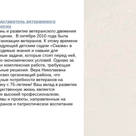
дставитель ветеранского
ногих
знь и развитие ветеранского движения
ценки. В октябре 2010 года была
анизации ветеранов. К этому времени
ведующей детским садом «Сказка» в
ходимые знания и навыки для
ые задачи, которые стоят перед ней,
о-экономических условий. Однако за
и комплексная работа, требующая
ьные решения. Вера Николаевна
ских организаций района, что
щные потребности ветеранов на
ну с 75-летием! Ваш вклад в развитие
щественную жизнь является
те высокий профессионализм,
ивы и проекты, направленные на
ранов и патриотическое воспитание