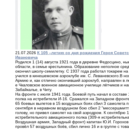
21.07.2026
К 105 –летию со дня рождения Героя Сове
Ивановича
Родился 1 (14) августа 1921 года в деревне Федосцино, н
области, в семье крестьянина. Образование неполное сред
окончил школу-семилетку. С 1937 года работал токарем н
учился в кинешемском аэроклубе им. С. Леваневского.В но
Армию и, как отлично окончивший аэроклуб, направлен в л
е Чкаловское военное авиационное училище лётчиков и н
Забайкалье, в Читу.
На фронте с июля 1941 года. Боевой путь начал в составе
полка на истребители И-16. Сражался на Западном фронте
65 боевых вылетов в 15 воздушных боях сбил 3 самолета п
сентября в неравном воздушном бою сбил 2 "мессершмитта
голову, но привел самолет на свой аэродром. К сентябрю 
истребительного авиационного полка (309-я истребительн
Воздушная армия, Западный фронт) капитан Ю.И. Горохов
провёл 57 воздушных боёв, сбил лично 16 и в группе с то