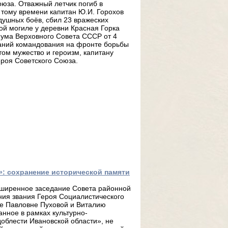
оюза. Отважный летчик погиб в
 тому времени капитан Ю.И. Горохов
душных боёв, сбил 23 вражеских
кой могиле у деревни Красная Горка
иума Верховного Совета СССР от 4
аний командования на фронте борьбы
ом мужество и героизм, капитану
роя Советского Союза.
: сохранение исторической памяти
сширенное заседание Совета районной
ния звания Героя Социалистического
е Павловне Пуховой и Виталию
нное в рамках культурно-
облести Ивановской области», не