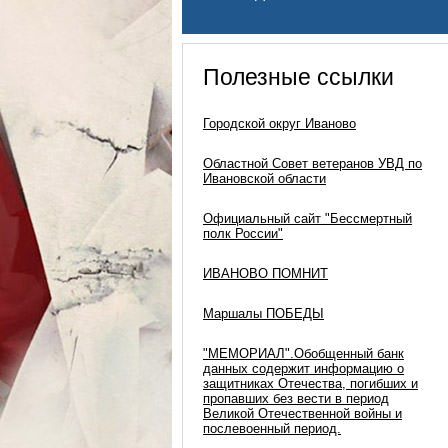
Полезные ссылки
Городской округ Иваново
Областной Совет ветеранов УВД по
Ивановской области
Официальный сайт "Бессмертный
полк России"
ИВАНОВО ПОМНИТ
Маршалы ПОБЕДЫ
"МЕМОРИАЛ".Обобщенный банк
данных содержит информацию о
защитниках Отечества, погибших и
пропавших без вести в период
Великой Отечественной войны и
послевоенный период.