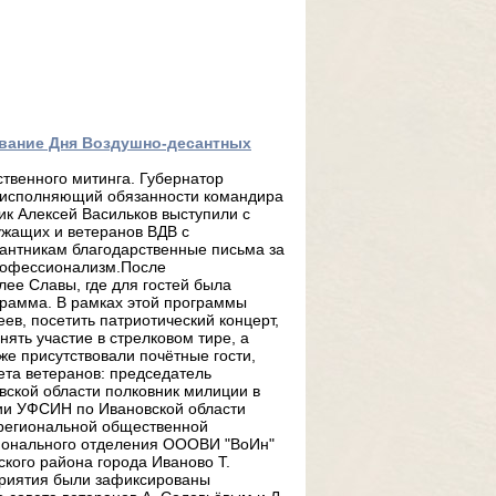
вание Дня Воздушно-десантных
твенного митинга. Губернатор
о исполняющий обязанности командира
ик Алексей Васильков выступили с
ужащих и ветеранов ВДВ с
антникам благодарственные письма за
профессионализм.После
ее Славы, где для гостей была
рамма. В рамках этой программы
ев, посетить патриотический концерт,
нять участие в стрелковом тире, а
же присутствовали почётные гости,
ета ветеранов: председатель
вской области полковник милиции в
ции УФСИН по Ивановской области
а региональной общественной
ионального отделения ОООВИ "ВоИн"
кого района города Иваново Т.
приятия были зафиксированы