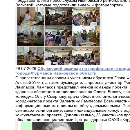
представителями пресс-службы Ивановского регионального
Волковой, которые подготовили видео- и фоторепортаж
29.07.2026
Обучающий семинар по профилактике соци
городе Фурманов Ивановской области
С приветственным словом к участникам обратился Глава 
Алексей Уткин, а также руководитель проекта, директор 
Лампасов. Лампасов представил членов команды проекта
здоровья областного кардиодиспансера Олесю Быкову, вра
колледжа Ольгу Смирнову, врача областного онкологическ
координатора проекта Валентину Лампасову. Всем участн
информационные материалы по обсуждаемым темам. Посл
семинара были организованы индивидуальные консультаци
консультантами проекта. Дополнительно, 25 участников п
обследование специалистами Центра здоровья ОБУЗ «Кар