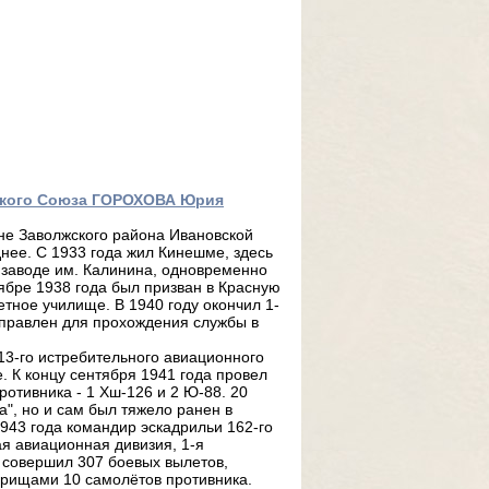
тского Союза ГОРОХОВА Юрия
ыне Заволжского района Ивановской
нее. С 1933 года жил Кинешме, здесь
а заводе им. Калинина, одновременно
ябре 1938 года был призван в Красную
етное училище. В 1940 году окончил 1-
аправлен для прохождения службы в
 13-го истребительного авиационного
. К концу сентября 1941 года провел
ротивника - 1 Хш-126 и 2 Ю-88. 20
", но и сам был тяжело ранен в
1943 года командир эскадрильи 162-го
ая авиационная дивизия, 1-я
 совершил 307 боевых вылетов,
варищами 10 самолётов противника.