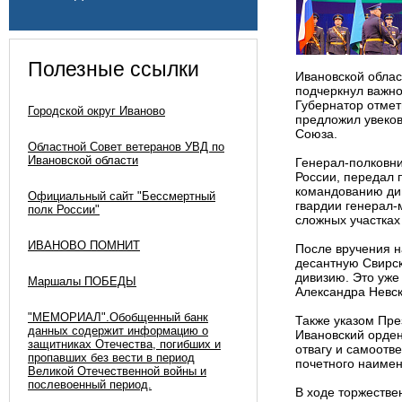
Полезные ссылки
Ивановской облас
подчеркнул важно
Губернатор отмет
Городской округ Иваново
предложил увеков
Союза.
Областной Совет ветеранов УВД по
Ивановской области
Генерал-полковн
России, передал 
командованию ди
Официальный сайт "Бессмертный
гвардии генерал-
полк России"
сложных участках
ИВАНОВО ПОМНИТ
После вручения н
десантную Свирск
дивизию. Это уже
Маршалы ПОБЕДЫ
Александра Невск
"МЕМОРИАЛ".Обобщенный банк
Также указом Пр
данных содержит информацию о
Ивановский орден
защитниках Отечества, погибших и
отвагу и самоотв
пропавших без вести в период
почетного наимен
Великой Отечественной войны и
послевоенный период.
В ходе торжеств