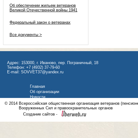
Об обеспечении жильем ветеранов
Великой Отечественной войны 1941
Федеральный закон о ветеранах
Все документы >
Адрес: 153000, г. Иваново, пер. Пограничный, 18
Телефон: +7 (4932) 37-79-60
E-mail: SOVVET37@yandex.ru
Главная
Об организации
Новости
Фотогалерея
© 2014
Всероссийская общественная организация ветеранов (пенсионе
Видеоматериалы
Вооруженных Сил и правоохранительных органов
Контакты
Создание сайтов -
Организации области
Документы
Информация