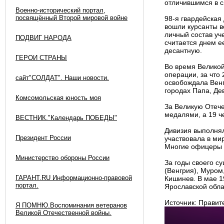
отличившимся в 
Военно-исторический портал,
посвящённый Второй мировой войне
98-я гвардейская
вошли курсанты в
личный состав уч
ПОДВИГ НАРОДА
считается днем е
десантную.
ГЕРОИ СТРАНЫ
Во время Великой
операции, за что
сайт"СОЛДАТ". Наши новости.
освобождала Венг
городах Папа, Де
Комсомольская юность моя
За Великую Отеч
медалями, а 19 ч
ВЕСТНИК."Календарь ПОБЕДЫ"
Дивизия выполнял
Президент России
участвовала в ми
Многие офицеры и
Министерство обороны России
За годы своего с
(Венгрия), Муром
ГАРАНТ.RU Информационно-правовой
Кишинев. В мае 1
портал.
Ярославской обла
Источник: Правит
Я ПОМНЮ.Воспоминания ветеранов
Великой Отечественной войны.