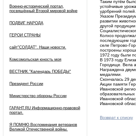
Таким путём было
Военно-исторический портал,
устойчивые урожа
посвящённый Второй мировой войне
удобрений полей.
Указом Президиум
развитии животно
ПОДВИГ НАРОДА
другой продукции
Социалистическог
ГЕРОИ СТРАНЫ
Колхоз продолжал
последующем году
селе Петрово-Гор
сайт"СОЛДАТ". Наши новости.
построены хороши
1972 году были п
Комсомольская юность моя
В 1973 году Елиз
Городище. Вела 
Награждена двумя
ВЕСТНИК."Календарь ПОБЕДЫ"
медалями.
Скончалась 29 де
Президент России
Акции памяти Гер
Ивановской регио
образовательных
Министерство обороны России
Ивановской обла
Ивановской облас
ГАРАНТ.RU Информационно-правовой
портал.
Возврат к списку
Я ПОМНЮ.Воспоминания ветеранов
Великой Отечественной войны.