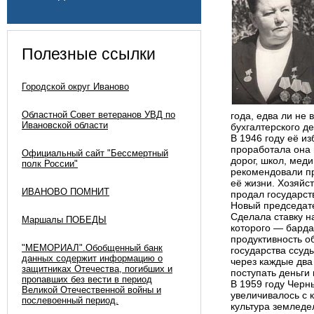
Полезные ссылки
Городской округ Иваново
Областной Совет ветеранов УВД по
года, едва ли не 
Ивановской области
бухгалтерского де
В 1946 году её и
проработала она 
Официальный сайт "Бессмертный
дорог, школ, меди
полк России"
рекомендовали пр
её жизни. Хозяйст
ИВАНОВО ПОМНИТ
продал государст
Новый председате
Сделала ставку н
Маршалы ПОБЕДЫ
которого — барда
продуктивность о
"МЕМОРИАЛ".Обобщенный банк
государства ссуды
данных содержит информацию о
через каждые два
защитниках Отечества, погибших и
поступать деньги
пропавших без вести в период
В 1959 году Черн
Великой Отечественной войны и
увеличивалось с 
послевоенный период.
культура земледе