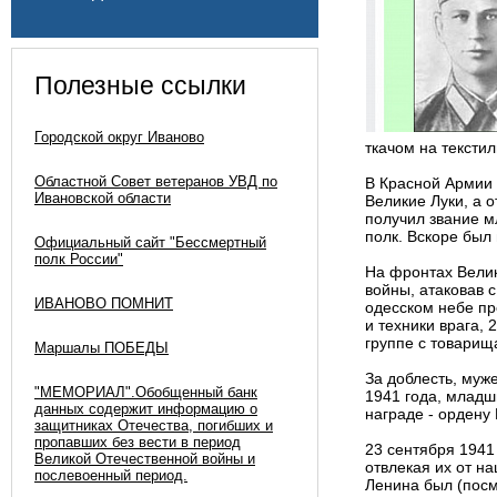
Полезные ссылки
Городской округ Иваново
ткачом на тексти
Областной Совет ветеранов УВД по
В Красной Армии 
Ивановской области
Великие Луки, а о
получил звание м
полк. Вскоре был
Официальный сайт "Бессмертный
полк России"
На фронтах Велик
войны, атаковав 
ИВАНОВО ПОМНИТ
одесском небе пр
и техники врага, 
группе с товарищ
Маршалы ПОБЕДЫ
За доблесть, муж
"МЕМОРИАЛ".Обобщенный банк
1941 года, младш
данных содержит информацию о
награде - ордену
защитниках Отечества, погибших и
пропавших без вести в период
23 сентября 1941
Великой Отечественной войны и
отвлекая их от н
послевоенный период.
Ленина был (посм