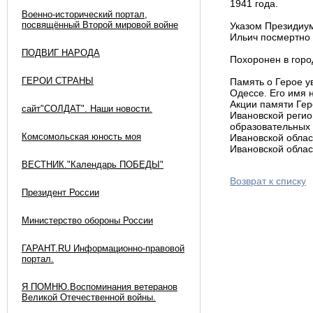
1941 года.
Военно-исторический портал,
посвящённый Второй мировой войне
Указом Президиу
Ильич посмертно 
ПОДВИГ НАРОДА
Похоронен в горо
ГЕРОИ СТРАНЫ
Память о Герое у
Одессе. Его имя 
Акции памяти Гер
сайт"СОЛДАТ". Наши новости.
Ивановской регио
образовательных
Комсомольская юность моя
Ивановской обла
Ивановской облас
ВЕСТНИК."Календарь ПОБЕДЫ"
Возврат к списку
Президент России
Министерство обороны России
ГАРАНТ.RU Информационно-правовой
портал.
Я ПОМНЮ.Воспоминания ветеранов
Великой Отечественной войны.