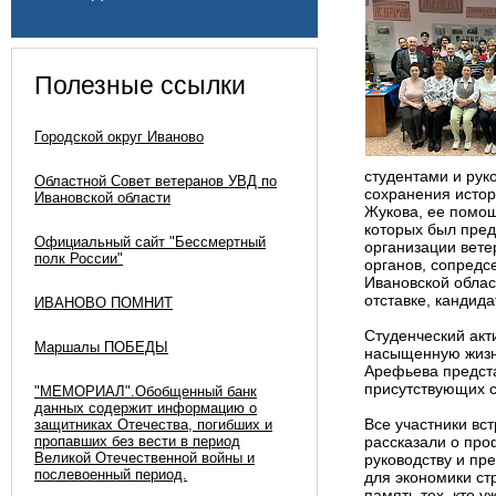
Полезные ссылки
Городской округ Иваново
студентами и рук
Областной Совет ветеранов УВД по
сохранения истор
Ивановской области
Жукова, ее помощ
которых был пред
Официальный сайт "Бессмертный
организации вете
полк России"
органов, сопредс
Ивановской облас
отставке, кандид
ИВАНОВО ПОМНИТ
Студенческий акт
Маршалы ПОБЕДЫ
насыщенную жизн
Арефьева предст
присутствующих 
"МЕМОРИАЛ".Обобщенный банк
данных содержит информацию о
Все участники вс
защитниках Отечества, погибших и
пропавших без вести в период
рассказали о про
Великой Отечественной войны и
руководству и пр
послевоенный период.
для экономики ст
память тех, кто у