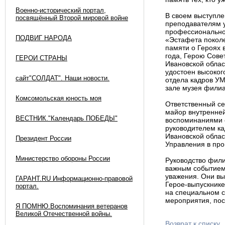
Военно-исторический портал,
В своем выступле
посвящённый Второй мировой войне
преподавателям у
профессионально
ПОДВИГ НАРОДА
«Эстафета поколе
памяти о Героях 
года, Герою Сове
ГЕРОИ СТРАНЫ
Ивановской облас
удостоен высоког
сайт"СОЛДАТ". Наши новости.
отдела кадров УМ
зале музея филиа
Комсомольская юность моя
Ответственный се
майор внутренней
ВЕСТНИК."Календарь ПОБЕДЫ"
воспоминаниями о
руководителем ка
Ивановской облас
Президент России
Управления в пр
Министерство обороны России
Руководство фили
важным событием
уважения. Они вы
ГАРАНТ.RU Информационно-правовой
Герое-выпускнике
портал.
на специальном 
мероприятия, по
Я ПОМНЮ.Воспоминания ветеранов
Великой Отечественной войны.
Возврат к списку