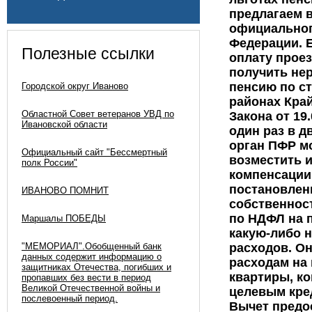
Полезные ссылки
Городской округ Иваново
Областной Совет ветеранов УВД по
Ивановской области
Официальный сайт "Бессмертный
полк России"
ИВАНОВО ПОМНИТ
Маршалы ПОБЕДЫ
"МЕМОРИАЛ".Обобщенный банк
данных содержит информацию о
защитниках Отечества, погибших и
пропавших без вести в период
Великой Отечественной войны и
послевоенный период.