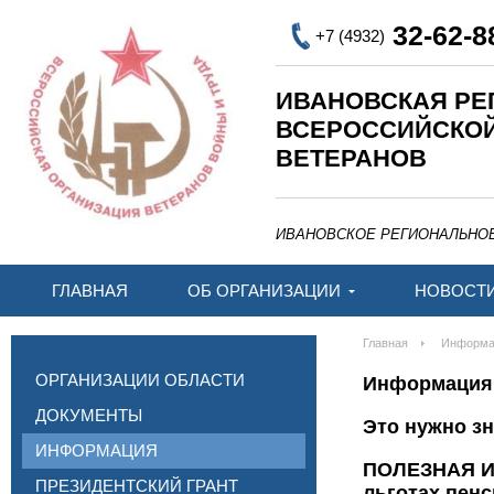
32-62-8
+7 (4932)
ИВАНОВСКАЯ РЕ
ВСЕРОССИЙСКО
ВЕТЕРАНОВ
ИВАНОВСКОЕ РЕГИОНАЛЬНО
ГЛАВНАЯ
ОБ ОРГАНИЗАЦИИ
НОВОСТ
Главная
Информа
ОРГАНИЗАЦИИ ОБЛАСТИ
Информация
ДОКУМЕНТЫ
Это нужно з
ИНФОРМАЦИЯ
ПОЛЕЗНАЯ ИНФОРМАЦИЯ ДЛЯ ПЕНСИОНЕРОВ! К сожалению, о многих льготах пенсионеры узнают только из "сарафанного радио". Поэтому предлагаем вам полезную статью из "Российской Газеты" - официального издания для публикаций законов Российской Федерации. Если надо поехать отдохнуть1. Компенсация расходов на оплату проезда к месту отдыха и обратно. Компенсацию могут получить неработающие пенсионеры-северяне, получающие трудовую пенсию по старости и по инвалидности. Пенсионерам, проживающим в районах Крайнего Севера и приравненных к ним территориях (ст. 34 Закона от 19.02.1993 N4520-1), такая компенсация предоставляется один раз в два года. Есть два варианта компенсации: территориальный орган ПФР может оплатить приобретение проездных билетов либо возместить их стоимость, когда их покупает сам гражданин. (Правила компенсации расходов на оплату стоимости проезда пенсионерам, утв. постановлением правительства РФ от 01.04.2005 N 176.) Если есть собственность2. Перенос остатка имущественных налоговых вычетов по НДФЛ на предыдущие налоговые периоды. Пенсионер, купивший какую-либо недвижимость, может компенсировать часть понесенных расходов. Он имеет право получить имущественные вычеты по расходам на приобретение (или строительство) жилого дома, квартиры, комнаты. Вычет распространяется и на уплату процентов по целевым кредитам и займам, которые пенсионер брал для этих целей. Вычет предоставляется за три налоговых периода, предшествующих периоду, в котором образовался переносимый остаток имущественных вычетов (п. 10 ст. 220 НК РФ). Налоговый вычет можно получить и в том случае, если дом (квартира) покупались вместе с другим собственником. То есть у пенсионера выделена доля. Льгота распространяется также и на приобретение земельного участка, правда, не любого, а оформленного под индивидуальное жилищное строительств
ПРЕЗИДЕНТСКИЙ ГРАНТ