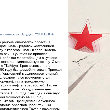
листического Труда КУЗНЕЦОВА
о района Ивановской области в
ецом, мать - рядовой колхозницей.
ду 7 классов школы в селе Ячмень.
за войны учиться не пришлось.
й, работал молотобойцем в кузнеце
 окончил артиллерийскую школу. С мая
бле "Тайфун" Краснознаменного
950 году был демобилизован. Приехал
на Горьковский машиностроительный
 слесарем, а со временем стал
орудия), так и гражданскую
ации и нефтепереработки). Так же
томной теме: оборудования для
нтябре 1959 года был сдан в опытную
кой мощностью 44000 л.с.,
е. Указом Президиума Верховного
оздание образцов новой техники
оциалистического Труда с вручением