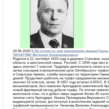
20.06.2026
К 60-летию со дня присвоения звания Геро
ЧИЧАГОВУ Виталию Александровичу
Родился в 21 сентября 1929 года в деревне Становое, ны
области, в крестьянской семье. Русский. С 1939 года жил в
здесь окончил 7 классов. Трудовую деятельность начал в н
затем слесарем в механическом цехе Октябрьского торфоп
в Советскую Армию, службу проходил на территории Герм
домой. Продолжил работать на торфо предприятии механ
окончил 10 классов, затем. В 1957 году вступил в КПСС. В 1
механизаторов, был назначен бригадиром комплексной бри
новый фрезерный метод добычи торфа. По итогам семилетн
выполнила план, но и добыл сверх задания более 40 тысяч
личном счету бригадира. Указом Президиума Верховного С
выдающиеся успехи, достигнутые в выполнении заданий с
торфяной промышленности, Чичагову Виталию Александро