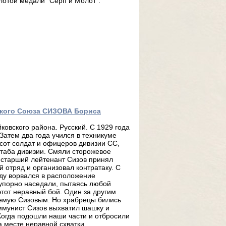
лотой медали "Серп и Молот".
тского Союза СИЗОВА Бориса
ковского района. Русский. С 1929 года
 Затем два года учился в техникуме
 сот солдат и офицеров дивизии СС,
штаба дивизии. Смяли сторожевое
 старший лейтенант Сизов принял
 отряд и организовал контратаку. С
оду ворвался в расположение
 упорно наседали, пытаясь любой
этот неравный бой. Один за другим
яемую Сизовым. Но храбрецы бились
оммунист Сизов выхватил шашку и
Когда подошли наши части и отбросили
а месте неравной схватки