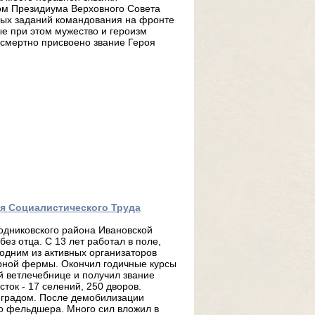
зом Президиума Верховного Совета
вых заданий командования на фронте
е при этом мужество и героизм
осмертно присвоено звание Героя
оя Социалистического Труда
одниковского района Ивановской
без отца. С 13 лет работал в поле,
 одним из активных организаторов
рной фермы. Окончил годичные курсы
й ветлечебнице и получил звание
ток - 17 селений, 250 дворов.
нградом. После демобилизации
о фельдшера. Много сил вложил в