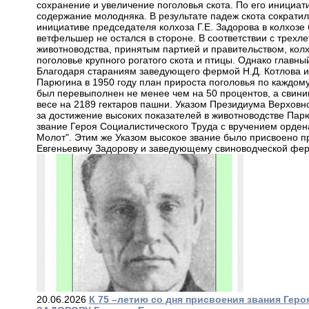
сохранение и увеличение поголовья скота. По его инициа
содержание молодняка. В результате падеж скота сократилс
инициативе председателя колхоза Г.Е. Задорова в колхозе
ветфельшер не остался в стороне. В соответствии с трехл
животноводства, принятым партией и правительством, кол
поголовье крупного рогатого скота и птицы. Однако главны
Благодаря стараниям заведующего фермой Н.Д. Котлова 
Парюгина в 1950 году план прироста поголовья по каждому
был перевыполнен не менее чем на 50 процентов, а свини
весе на 2189 гектаров пашни. Указом Президиума Верховн
за достижение высоких показателей в животноводстве Пар
звание Героя Социалистического Труда с вручением орден
Молот". Этим же Указом высокое звание было присвоено 
Евгеньевичу Задорову и заведующему свиноводческой фе
20.06.2026
К 75 –летию со дня присвоения звания Гер