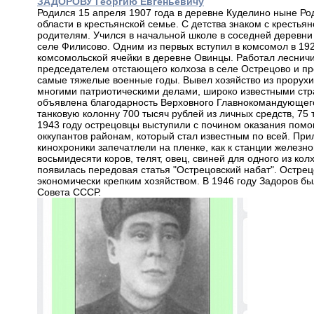
ЗАДОРОВУ Георгию Евгеньевичу
Родился 15 апреля 1907 года в деревне Куделино ныне Ро
области в крестьянской семье. С детства знаком с крестья
родителям. Учился в начальной школе в соседней деревни
селе Филисово. Одним из первых вступил в комсомол в 192
комсомольской ячейки в деревне Овинцы. Работал лесничи
председателем отстающего колхоза в селе Острецово и про
самые тяжелые военные годы. Вывел хозяйство из прорухи,
многими патриотическими делами, широко известными стра
объявлена благодарность Верховного Главнокомандующего
танковую колонну 700 тысяч рублей из личных средств, 75 
1943 году острецовцы выступили с почином оказания пом
оккупантов районам, который стал известным по всей. Пр
кинохроники запечатлели на пленке, как к станции железн
восьмидесяти коров, телят, овец, свиней для одного из ко
появилась передовая статья "Острецовский набат". Острец
экономически крепким хозяйством. В 1946 году Задоров б
Совета СССР.