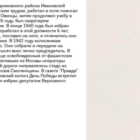
дниковского района Ивановской
нским трудом, работал в поле помогал
 Овинцы, затем продолжил учебу в
6 году, был секретарем
м. В конце 1940 года был избран
работал в этой должности 6 лет,
 поставил на ноги, и отличилось оно
не. В 1942 году колхозникам
. Они собрали и передали на
тысяч внес лично председатель. В
ощи освобожденным от фашистских
илетевшие из Москвы операторы
ой дороги направлялось стадо из
лхозов Смоленщины. В газете "Правда"
овский колхоз День Победы встретил
ыл избран депутатом Верховного