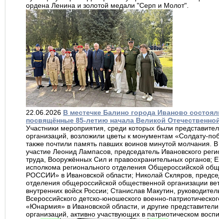
ордена Ленина и золотой медали "Серп и Молот".
22.06.2026
В местечке Балино города Иваново состоя
посвящённые 85-летию начала Великой Отечественно
Участники мероприятия, среди которых были представител
организаций, возложили цветы к монументам «Солдату-по
также почтили память павших воинов минутой молчания. В
участие Леонид Лампасов, председатель Ивановского реги
труда, Вооружённых Сил и правоохранительных органов; Е
исполкома регионального отделения Общероссийской об
РОССИИ» в Ивановской области; Николай Скляров, предсе
отделения общероссийской общественной организации вет
внутренних войск России; Станислав Макутин, руководител
Всероссийского детско-юношеского военно-патриотическо
«Юнармия» в Ивановской области, и другие представител
организаций, активно участвующих в патриотическом вос