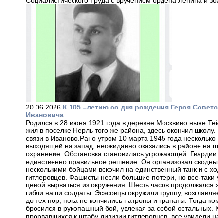
Социалистического Труда с вручением ордена Ленина и зо
20.06.2026
К 105 –летию со дня рождения Героя Сове
Ивановича
Родился в 28 июня 1921 года в деревне Москвино ныне Тей
жил в поселке Нерль того же района, здесь окончил школу.
связи в Иваново.Рано утром 10 марта 1945 года несколько
выходящей на запад, неожиданно оказались в районе на 
охранение. Обстановка становилась угрожающей. Гвардии
единственно правильное решение. Он организовал сводный
несколькими бойцами вскочил на единственный танк и с х
гитлеровцев. Фашисты несли большие потери, но все-таки
ценой вырваться из окружения. Шесть часов продолжался 
гибли наши солдаты. Эсэсовцы окружили группу, возглавл
до тех пор, пока не кончились патроны и гранаты. Тогда к
бросился в рукопашный бой, увлекая за собой остальных. 
прорвавшихся к штабу дивизии гитлеровцев, все увидели н