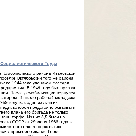
я Социалистического Труда
не Комсомольского района Ивановской
 поселке Октябрьский того же района,
ачале 1944 года учеником слесаря,
редприятия. В 1949 году был призван
ании. После демобилизации вернулся
изатором. В школе рабочей молодежи
959 году, как один из лучших
гады, которой предстояло осваивать
его плана его бригада не только
 тонн торфа. Из них 3,5 были на
овета СССР от 29 июня 1966 года за
емилетнего плана по развитию
вичу присвоено звание Героя