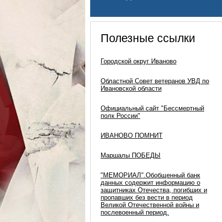
Полезные ссылки
Городской округ Иваново
Областной Совет ветеранов УВД по
Ивановской области
Официальный сайт "Бессмертный
полк России"
ИВАНОВО ПОМНИТ
Маршалы ПОБЕДЫ
"МЕМОРИАЛ".Обобщенный банк
данных содержит информацию о
защитниках Отечества, погибших и
пропавших без вести в период
Великой Отечественной войны и
послевоенный период.