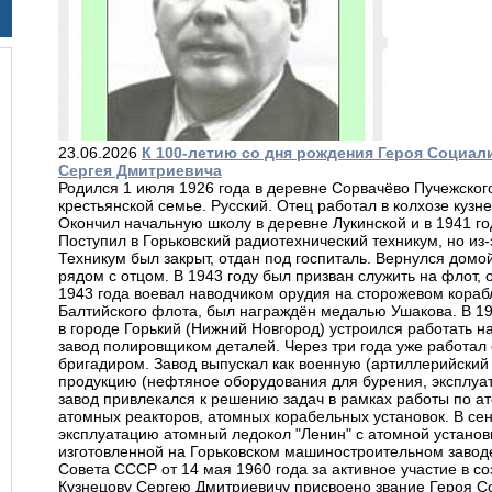
23.06.2026
К 100-летию со дня рождения Героя Социа
Сергея Дмитриевича
Родился 1 июля 1926 года в деревне Сорвачёво Пучежског
крестьянской семье. Русский. Отец работал в колхозе кузн
Окончил начальную школу в деревне Лукинской и в 1941 го
Поступил в Горьковский радиотехнический техникум, но из-
Техникум был закрыт, отдан под госпиталь. Вернулся домо
рядом с отцом. В 1943 году был призван служить на флот,
1943 года воевал наводчиком орудия на сторожевом кора
Балтийского флота, был награждён медалью Ушакова. В 1
в городе Горький (Нижний Новгород) устроился работать 
завод полировщиком деталей. Через три года уже работал
бригадиром. Завод выпускал как военную (артиллерийский 
продукцию (нефтяное оборудования для бурения, эксплуат
завод привлекался к решению задач в рамках работы по а
атомных реакторов, атомных корабельных установок. В се
эксплуатацию атомный ледокол "Ленин" с атомной установ
изготовленной на Горьковском машиностроительном завод
Совета СССР от 14 мая 1960 года за активное участие в с
Кузнецову Сергею Дмитриевичу присвоено звание Героя С