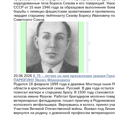
изуродованные тела Бориса Сизова и его товарищей. Ука
СССР от 15 мая 1946 года за образцовое выполнение бое
борьбы с немецко-фашистским захватчиками и проявленны
гвардии старшему лейтенанту Сизову Борису Ивановичу п
Советского Союза
20.06.2026
К 75 – летию со дня присвоения звания Гер
ПАРЮГИНУ Якову Фёдоровичу
Родился 18 февраля 1899 года в деревне Мостищи ныне Р
области в крестьянской семье. Русский. В два года остался 
помогал матери и старшему брату. В 1930 году становится
колхоза имени Фрунзе. Работал бригадиром молочно-това
ветеринарных фельдшеров, пошел практику в Родниковско
колхозного ветфельшера. Вернувшись в колхоз, принял учас
Участник Великой Отечественной войны. Воевал под Лени
вернулся на родину, к довоенной профессии ветеринарног