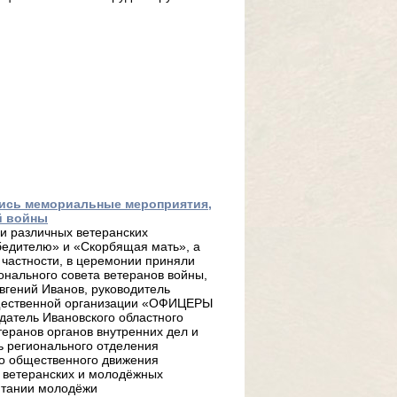
лись мемориальные мероприятия,
й войны
и различных ветеранских
бедителю» и «Скорбящая мать», а
 частности, в церемонии приняли
онального совета ветеранов войны,
вгений Иванов, руководитель
щественной организации «ОФИЦЕРЫ
датель Ивановского областного
еранов органов внутренних дел и
ь регионального отделения
го общественного движения
и ветеранских и молодёжных
питании молодёжи