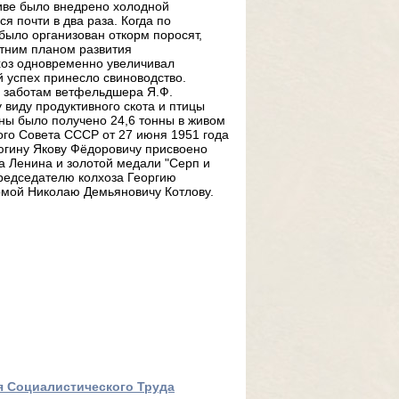
тиве было внедрено холодной
я почти в два раза. Когда по
 было организован откорм поросят,
етним планом развития
хоз одновременно увеличивал
й успех принесло свиноводство.
и заботам ветфельдшера Я.Ф.
 виду продуктивного скота и птицы
ны было получено 24,6 тонны в живом
ого Совета СССР от 27 июня 1951 года
югину Якову Фёдоровичу присвоено
а Ленина и золотой медали "Серп и
председателю колхоза Георгию
рмой Николаю Демьяновичу Котлову.
оя Социалистического Труда