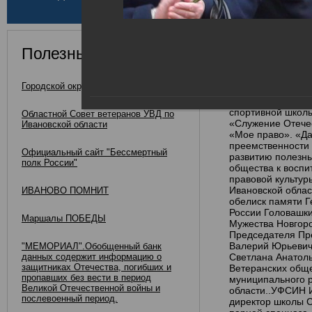
«В жизни всегда 
направленности, 
региональное от
поддержке «Офице
Среди участников
Полезные ссылки
воспитанники вое
актуальных вопро
города Иваново; 
Городской округ Иваново
территории средн
«Ураган» УФСИН Р
спортивной школы
Областной Совет ветеранов УВД по
«Служение Отечес
Ивановской области
«Мое право». «Да
преемственности
Официальный сайт "Бессмертный
развитию полезны
полк России"
общества к воспи
правовой культур
Ивановской обла
ИВАНОВО ПОМНИТ
обелиск памяти Г
России Головашки
Маршалы ПОБЕДЫ
Мужества Новгоро
Председателя Пр
Валерий Юрьевич
"МЕМОРИАЛ".Обобщенный банк
данных содержит информацию о
Светлана Анатоль
защитниках Отечества, погибших и
Ветеранских обще
пропавших без вести в период
муниципального р
Великой Отечественной войны и
области..УФСИН И
послевоенный период.
директор школы С