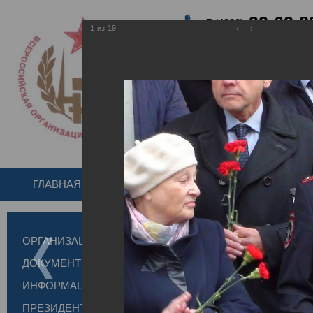
32-62-8
+7 (4932)
1
из
19
ИВАНОВСКАЯ РЕ
ВСЕРОССИЙСКО
ВЕТЕРАНОВ
ИВАНОВСКОЕ РЕГИОНАЛЬНО
ГЛАВНАЯ
ОБ ОРГАНИЗАЦИИ
НОВОСТ
Главная
Фотогале
ОРГАНИЗАЦИИ ОБЛАСТИ
В Иванове от
ивановцев.
ДОКУМЕНТЫ
В Иванове откры
ИНФОРМАЦИЯ
05.10.2021
ПРЕЗИДЕНТСКИЙ ГРАНТ