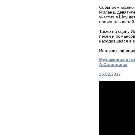
Событием можно с
Милана, девятиле
участия в Шоу де
национальностей 
Также на сцену И
песен и романсов
находившаяся в э
Источник: офици
Музыкальная го
А.Соловьева
25.02.2017