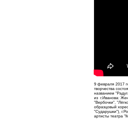
9 февраля 2017 г
творчества состо
названием "Радуг
из г.Иванова: Же
"Вербочки", "Лёг
образцовый хорео
"Сударушки"), г.
артисты театра "