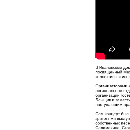
В Ивановском дом
посвященный Меж
коллективы и исп
Организаторами м
региональное от
организаций гост
Блыщик и замест
наступающим пра
Сам концерт был 
зрителями выступ
собственных пес
Саламахина, Ста