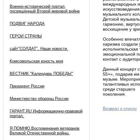
международных и 
Военно-исторический портал,
искусствоведения
посвящённый Второй мировой войне
музыкального кол
Детской музыкаль
ПОДВИГ НАРОДА
гармонию, виртуо
восхищение у зри
ГЕРОИ СТРАНЫ
Особенно впечат
харизма создали 
сайт"СОЛДАТ". Наши новости.
исполнительская 
эмоциональной па
контакт с аудитор
Комсомольская юность моя
Данный концерт 
ВЕСТНИК."Календарь ПОБЕДЫ"
55+», подарив им
музыке. Мероприя
талантливых испо
Президент России
среди старшего
пок
Министерство обороны России
Возврат к списку
ГАРАНТ.RU Информационно-правовой
портал.
Я ПОМНЮ.Воспоминания ветеранов
Великой Отечественной войны.