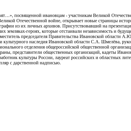
вят…», посвященной ивановцам - участникам Великой Отечеств
Великой Отечественной войне, открывает новые страницы истори
графии из их личных архивов. Присутствовавший на презентаци
ших земляках-героях, которые отстаивали независимость и буду
заместитель председателя Правительства Ивановской области А.
 и культурного наследия Ивановской области С.А. Шмелёва, рук
гионального отделения общероссийской общественной организац
ераны, представители общественных организаций, кадеты Ивано
работник культуры России, лауреат российских и областных лит
ляр с дарственной надписью.