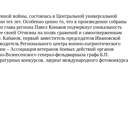
енной войны, состоялась в Центральной универсальной
и тех лет. Особенно ценно то, что в произведении собраны
и глава региона Павел Коньков подчеркнул уникальность
щее своей Отчизны на полях сражений и самоотверженным
Ю. Кабанов, первый заместитель председателя Ивановской
оводитель Регионального центра военно-патриотического
ии – Ассоциация ветеранов боевых действий органов
во-Вознесенского генерал-фельдмаршала графа Б.П.
ературных конкурсов, лауреат международного фотоконкурса