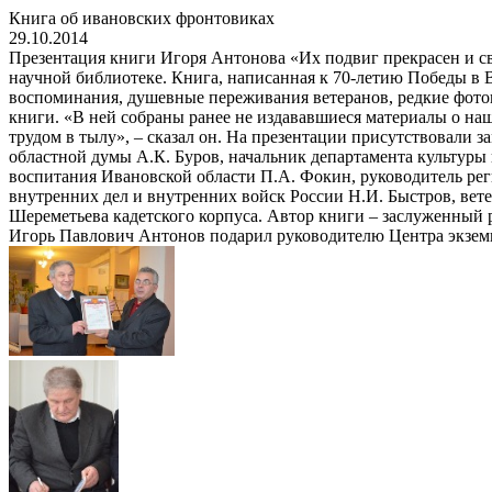
Книга об ивановских фронтовиках
29.10.2014
Презентация книги Игоря Антонова «Их подвиг прекрасен и с
научной библиотеке. Книга, написанная к 70-летию Победы в 
воспоминания, душевные переживания ветеранов, редкие фото
книги. «В ней собраны ранее не издававшиеся материалы о на
трудом в тылу», – сказал он. На презентации присутствовали 
областной думы А.К. Буров, начальник департамента культуры
воспитания Ивановской области П.А. Фокин, руководитель ре
внутренних дел и внутренних войск России Н.И. Быстров, вет
Шереметьева кадетского корпуса. Автор книги – заслуженный 
Игорь Павлович Антонов подарил руководителю Центра экземп