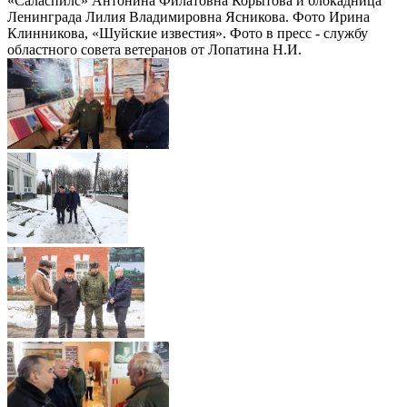
«Саласпилс» Антонина Филатовна Корытова и блокадница
Ленинграда Лилия Владимировна Ясникова. Фото Ирина
Клинникова, «Шуйские известия». Фото в пресс - службу
областного совета ветеранов от Лопатина Н.И.