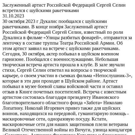
Заслуженный артист Российской Федераций Сергей Селин
встретился с шуйскими ракетчиками
31.10.2023
30 октября 2023 г Дукалис пообщался с шуйскими
ракетчиками. В конце ноября Заслуженный артист
Российской Федераций Сергей Селин, известный по роли
Дукалиса в фильме «Улицы разбитых фонарей», отправится за
ленточку в составе труппы Театра Российской Армии. Об
этом артист заявил на встрече с шуйскими ракетчиками.
Сегодня, 30 октября, актер побывал в шуйском военном
гарнизоне. Пообщался с военнослужащими. Небольшая
творческая встреча артиста прошла в клубе. В зале звучали
стихи, Сергей Селин ответил на вопросы о творческой
карьере, о своем участии в съемках фильма «Непослушник-3»,
которые в эти дни проходят в Шуйском районе. Артист
побывал в музее боевой славы войсковой части и оставил
отзыв в Книге почетных посетителей. Встреча с известным
артистом состоялась благодаря президенту Ивановского
благотворительного областного фонда «Забота» Николаю
Лопатину. Николай Игоревич привез также для шуйских
воинов, находящихся на передовой, гуманитарную помощь -
маскировочные сети, одноразовую посуду. Кстати,
маскировочные сети для наших защитников плели ветераны
Великой Отечественной войны из Вичуги, узница концлагеря